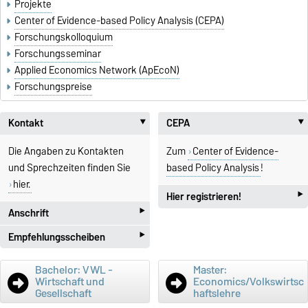
Projekte
Center of Evidence-based Policy Analysis (CEPA)
Forschungskolloquium
Forschungsseminar
Applied Economics Network (ApEcoN)
Forschungspreise
Kontakt
CEPA
‣
Die Angaben zu Kontakten
Zum
Center of Evidence-
und Sprechzeiten finden Sie
based Policy Analysis
!
hier.
‣
Hier registrieren!
‣
Anschrift
Hier
für unseren CEPA-
‣
Empfehlungsscheiben
Postanschrift
Newsletter anmelden!
Otto-von-Guericke-Universität
Informationen zur Erstellung
Bachelor: VWL -
Master:
Fakultät für
Wirtschaft und
Economics/Volkswirtsc
eines Empfehlungsschreiben
Gesellschaft
haftslehre
Wirtschaftswissenschaft
finden Sie
hier.