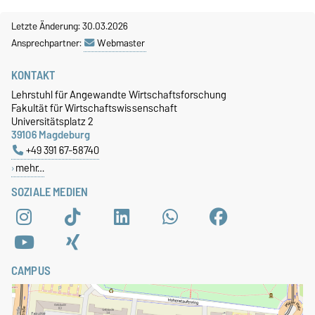
Lehrstuhl für Angewandte
Wirtschaftsforschung
Letzte Änderung: 30.03.2026
Postfach 4120
Ansprechpartner:
Webmaster
39016 Magdeburg
KONTAKT
Hausanschrift
Lehrstuhl für Angewandte Wirtschaftsforschung
Fakultät für
Fakultät für Wirtschaftswissenschaft
Wirtschaftswissenschaft
Universitätsplatz 2
39106 Magdeburg
Lehrstuhl für Angewandte
+49 391 67-58740
Wirtschaftsforschung
mehr…
Universitätsplatz 2
Vilfredo-Pareto-Gebäude
SOZIALE MEDIEN
(G22)
39106 Magdeburg
CAMPUS