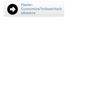
Wirtschaftswissenschaft
Master:
Lehrstuhl für Angewandte
Economics/Volkswirtsch
aftslehre
Wirtschaftsforschung
Universitätsplatz 2
Vilfredo-Pareto-Gebäude (G22)
39106 Magdeburg