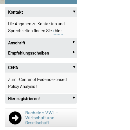
Kontakt
‣
Die Angaben zu Kontakten und
Sprechzeiten finden Sie
hier.
‣
Anschrift
‣
Empfehlungsscheiben
Postanschrift
Otto-von-Guericke-Universität
Informationen zur Erstellung eines
CEPA
‣
Fakultät für
Empfehlungsschreiben finden Sie
Wirtschaftswissenschaft
hier.
Zum
Center of Evidence-based
Lehrstuhl für Angewandte
Policy Analysis
!
Wirtschaftsforschung
‣
Hier registrieren!
Postfach 4120
39016 Magdeburg
Hier
für unseren CEPA-Newsletter
Bachelor: VWL -
Hausanschrift
Wirtschaft und
anmelden!
Gesellschaft
Fakultät für