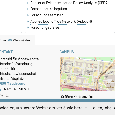
Center of Evidence-based Policy Analysis (CEPA)
Forschungskolloquium
Forschungsseminar
Applied Economics Network (ApEcoN)
Forschungspreise
tner:
Webmaster
ONTAKT
CAMPUS
ehrstuhl für Angewandte
irtschaftsforschung
kultät für
irtschaftswissenschaft
iversitätsplatz 2
9106 Magdeburg
+49 391 67-58740
mehr…
Größere Karte anzeigen
logien, um unsere Website zuverlässig bereitzustellen, Inhalt